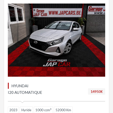
HYUNDAI
14950€
I20 AUTOMATIQUE
3
2023
Hyride
1000 ccm
52000 Km