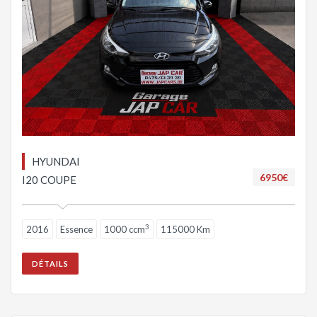
HYUNDAI
6950€
I20 COUPE
3
2016
Essence
1000 ccm
115000 Km
DÉTAILS