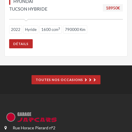
HYUNDAI
18950€
TUCSON HYBRIDE
3
2022
Hyride
1600 ccm
790000 Km
DÉTAILS
TOUTES NOS OCCASIONS
Rue Horace Pierard n°2