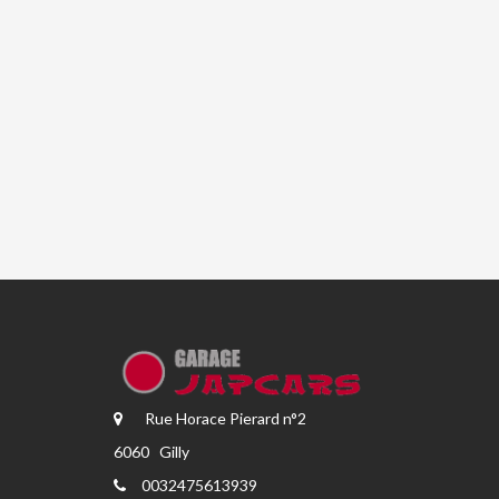
Rue Horace Pierard n°2
6060 Gilly
0032475613939