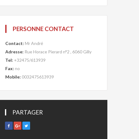
PERSONNE CONTACT
Contact:
Mr André
Adresse:
Rue Horace Pierard n°2 , 6060 Gilly
Tel:
+32475/613939
Fax:
no
Mobile:
0032475613939
PARTAGER