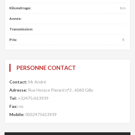
Kilomètrage:
Km
Année:
Transmission:
Prix:
€
PERSONNE CONTACT
Contact:
Mr André
Adresse:
Rue Horace Pierard n°2 , 6060 Gilly
Tel:
+32475/613939
Fax:
no
Mobile:
0032475613939