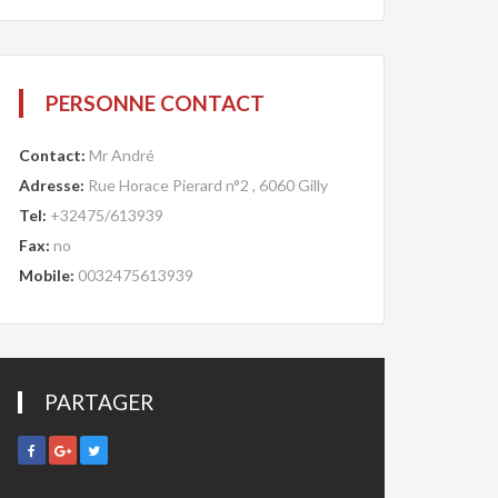
PERSONNE CONTACT
Contact:
Mr André
Adresse:
Rue Horace Pierard n°2 , 6060 Gilly
Tel:
+32475/613939
Fax:
no
Mobile:
0032475613939
PARTAGER