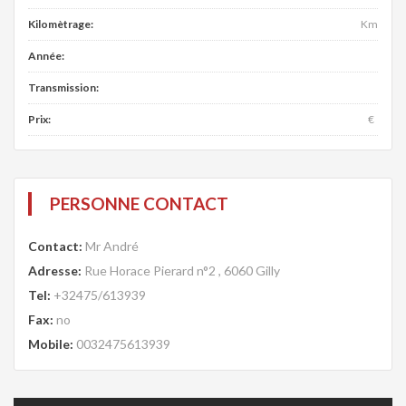
Kilomètrage:
Km
Année:
Transmission:
Prix:
€
PERSONNE CONTACT
Contact:
Mr André
Adresse:
Rue Horace Pierard n°2 , 6060 Gilly
Tel:
+32475/613939
Fax:
no
Mobile:
0032475613939