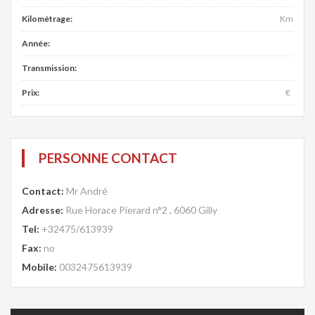
Kilomètrage:
Km
Année:
Transmission:
Prix:
€
PERSONNE CONTACT
Contact:
Mr André
Adresse:
Rue Horace Pierard n°2 , 6060 Gilly
Tel:
+32475/613939
Fax:
no
Mobile:
0032475613939